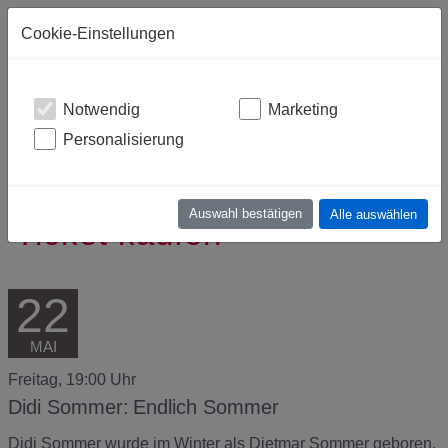
Warenkorb
(leer)
Cookie-Einstellungen
Notwendig
Marketing
Personalisierung
Auswahl bestätigen
Alle auswählen
Ticket kaufen
22
MAI
Freitag, 19:00 Uhr
Didi Sommer:
Endlich Sommer
Didi Sommer wurde im Winter als Dietmar Sommer geboren,