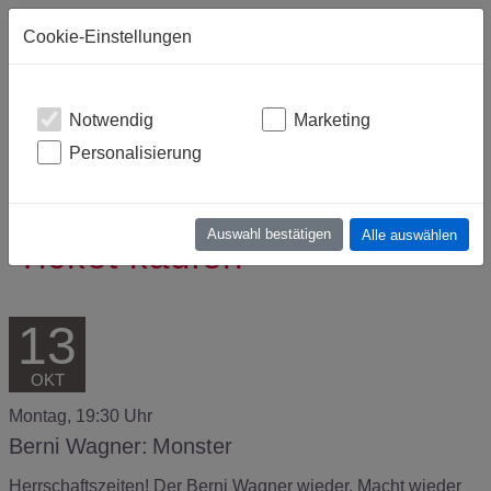
Warenkorb
(leer)
Cookie-Einstellungen
Notwendig
Marketing
Personalisierung
Auswahl bestätigen
Alle auswählen
Ticket kaufen
13
OKT
Montag, 19:30 Uhr
Berni Wagner:
Monster
Herrschaftszeiten! Der Berni Wagner wieder. Macht wieder